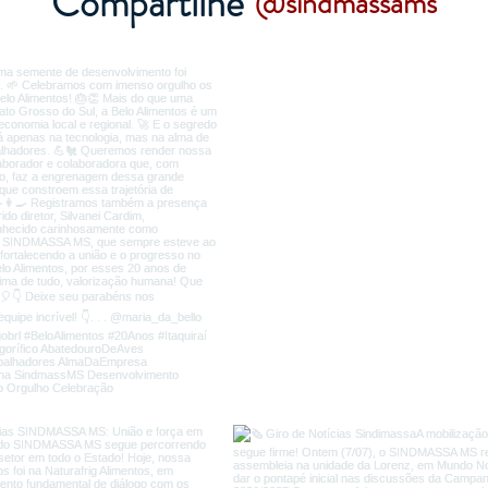
Compartilhe
@sindmassams