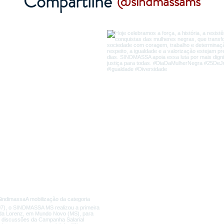
Compartilhe
@sindmassams