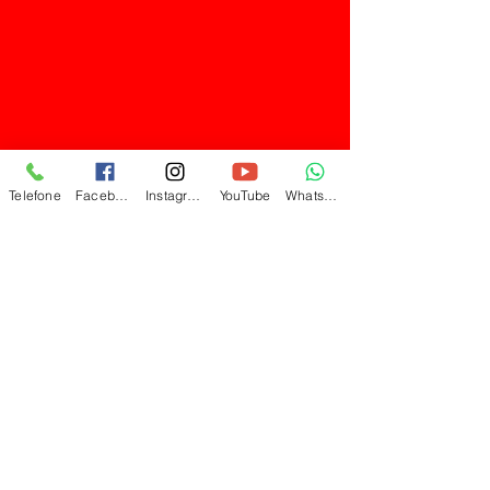
Telefone
Facebook
Instagram
YouTube
WhatsApp
Sindicato Intermunicipal dos
Trabalhadores Celetistas nas Indústrias
de Alimentação, nas Cooperativas
Agroindustriais da Indústria da
Alimentação, Fabricação de Massas
Alimentícias, Biscoitos, Macarrão,